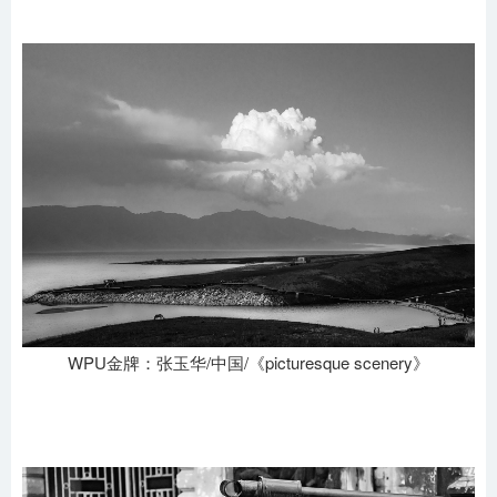
WPU金牌：张玉华/中国/《picturesque scenery》