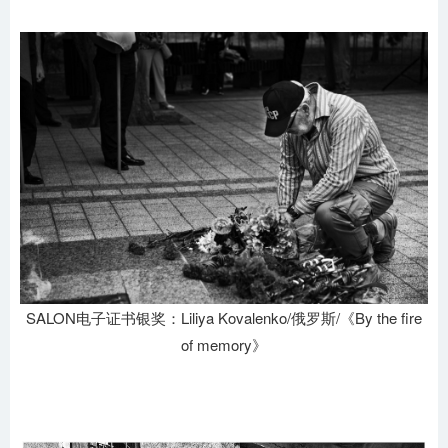
SALON电子证书银奖：Liliya Kovalenko/俄罗斯/《By the fire
of memory》