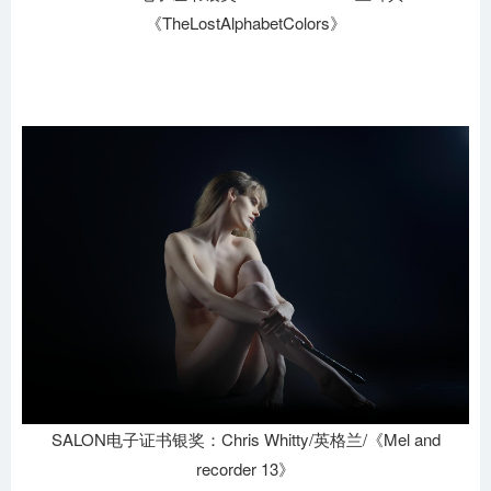
《TheLostAlphabetColors》
SALON电子证书银奖：Chris Whitty/英格兰/《Mel and
recorder 13》