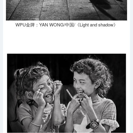
WPU金牌：YAN WONG/中国/《Light and shadow》