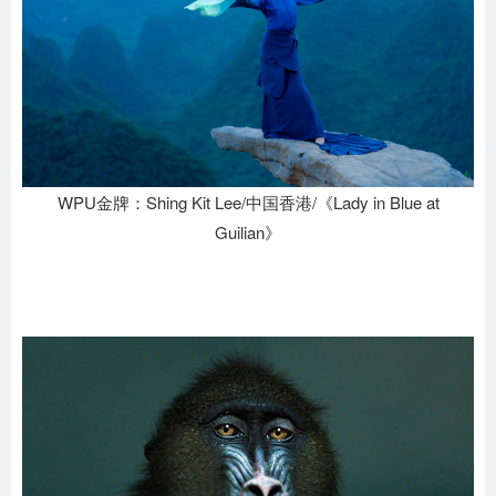
WPU金牌：Shing Kit Lee/中国香港/《Lady in Blue at
Guilian》