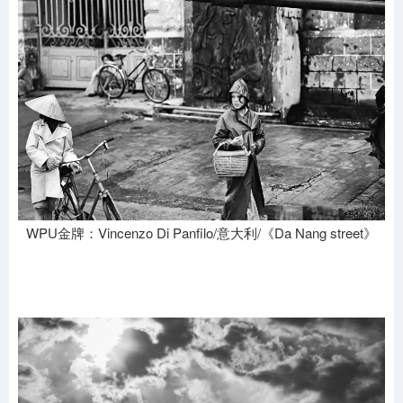
WPU金牌：Vincenzo Di Panfilo/意大利/《Da Nang street》