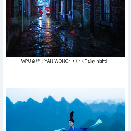
WPU金牌：YAN WONG/中国/《Rainy night》