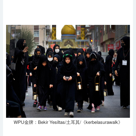
WPU金牌：Bekir Yesiltas/土耳其/《kerbelasurawalk》