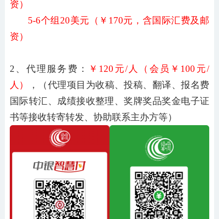
资）
5
-
6
个组
20美元
（￥
170
元，含国际汇费及邮
资）
2、代理服务费：
￥
120元/人（会员￥100元/
人）
，（代理项目为收稿、投稿、翻译、报名费
国际转汇、成绩接收整理、奖牌奖品奖金电子证
书等接收转寄转发、协助联系主办方等）