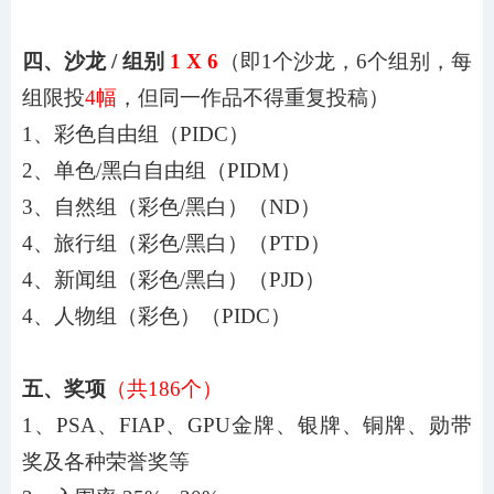
四、沙龙
/ 组别
1
X
6
（即
1
个沙龙，
6
个组别，每
组限投
4幅
，但同一作品不得重复投稿）
1、彩色自由组（PIDC）
2、单色/黑白自由组（PIDM）
3、自然组（彩色/黑白）（ND）
4
、旅行组（彩色
/黑白）（PTD）
4
、
新闻
组（彩色
/黑白）（P
J
D）
4
、
人物
组（彩色）（
PIDC）
五、奖项
（共
186
个）
1、PSA
、
FIAP
、
GPU
金牌、银牌、铜牌、勋带
奖及各种荣誉奖等