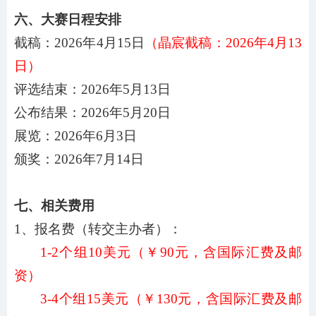
六、大赛日程安排
截稿：
202
6
年
4
月
15
日
（晶宸截稿：
202
6
年
4
月
13
日）
评选结束：
202
6
年
5
月
13
日
公布结果：
202
6
年
5
月
20
日
展览：
202
6
年
6
月
3
日
颁奖：
202
6
年
7
月
14
日
七、相关费用
1、报名费（转交主办者）：
1-
2
个组
10美元
（￥
90
元，含国际汇费及邮
资）
3
-
4
个组
15美元
（￥
130
元，含国际汇费及邮