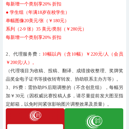
每新增一个
类别享
20% 折扣
● 学生组（年满18岁在校学生）
单幅图像
20美元
/张
（￥
180
元）
系列（
2-9 张）35 美元
/类别
（￥2
80
元）
每新增一个类别享
20% 折扣
2、代理服务费：
10幅以内（含10幅）￥220元/人（会员
￥200元/人）
。
（代理项目为收稿、投稿、翻译、成绩接收整理、奖牌奖
品奖金电子证书等接收转寄转发、协助联系主办方等）。
3、PS费：需协助PS后期调整的（不含创意组），每幅另
加￥30元（因权威比赛投稿人多，请尽量提前发大图至指
定邮箱，以免时间紧张影响图片调整效果及质量）。