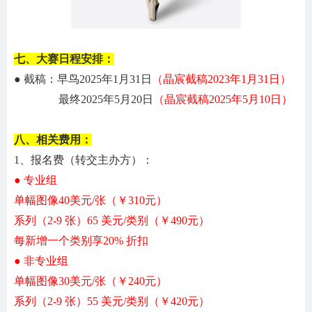
七、大赛日程安排：
● 截稿：早鸟202
5
年
1月
31
日
（晶宸截稿
2023年
1
月
31
日）
最终
202
5
年
5
月
20
日
（晶宸截稿
202
5
年
5
月
10
日）
八、相关费用：
1、报名费（转交主办方）：
● 专业组
单幅图像
40美元/张（￥
310
元）
系列（
2-9 张）65 美元
/类别
（￥
490
元）
每新增一个
类别享
20% 折扣
● 非专业组
单幅图像
30美元
/张
（￥2
40
元）
系列（
2-9 张）55 美元
/类别
（￥
4
20元）