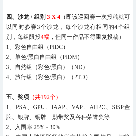
四、沙龙
/ 组别
3
X
4
（即该巡回赛一次投稿就可
以同时参赛
3
个沙龙，每个沙龙有相同的
4
个组
别，每组限投
4幅
，但同一作品不得重复投稿）
1、彩色自由组（PIDC）
2、单色/黑白自由组（PIDM）
3、自然组（彩色/黑白）（ND）
4
、旅行组（彩色
/黑白）（PTD）
五、奖项
（共
192
个）
1、PSA、
GPU
、
IAAP、VAP、AHPC、SISP
金
牌、银牌、铜牌、勋带奖及各种荣誉奖等
2、入围率 2
5
% - 3
0
%