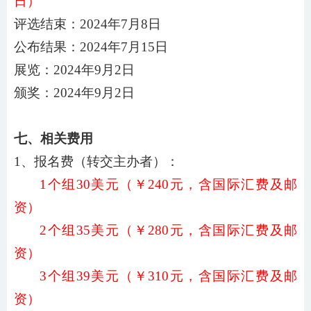
日）
评选结束：
202
4
年
7
月
8
日
公布结果：
202
4
年
7
月
15
日
展览：
202
4
年
9
月
2
日
颁奖：
202
4
年
9
月
2
日
七、相关费用
1、报名费（转交主办者）：
1个组30美元（￥
240
元，含国际汇费及邮
资）
2
个组
35美元（￥
280
元，含国际汇费及邮
资）
3
个组
39美元（￥
310
元，含国际汇费及邮
资）