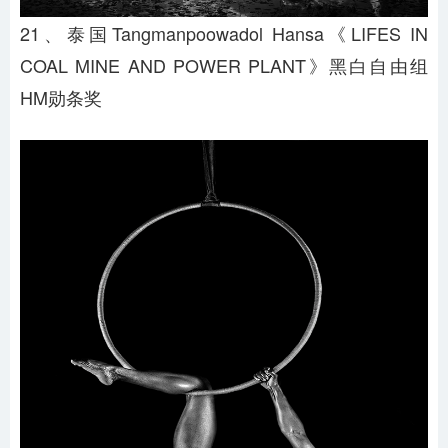
21、泰国Tangmanpoowadol Hansa《LIFES IN
COAL MINE AND POWER PLANT》黑白自由组
HM勋条奖