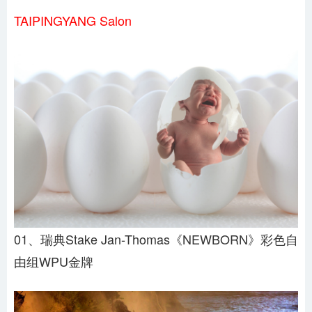
TAIPINGYANG Salon
01、瑞典Stake Jan-Thomas《NEWBORN》彩色自
由组WPU金牌