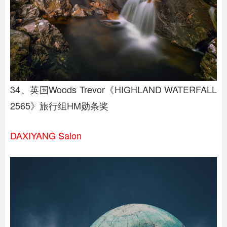
34、英国Woods Trevor《HIGHLAND WATERFALL
2565》旅行组HM勋条奖
DAXIYANG Salon