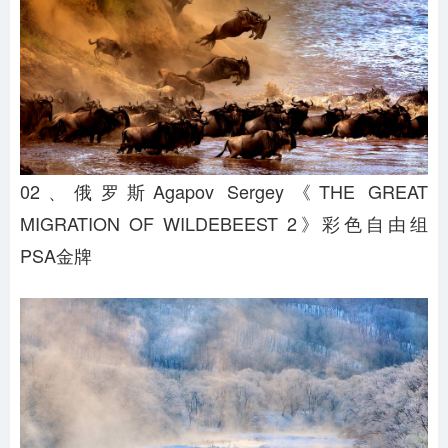
02、俄罗斯Agapov Sergey《THE GREAT
MIGRATION OF WILDEBEEST 2》彩色自由组
PSA金牌