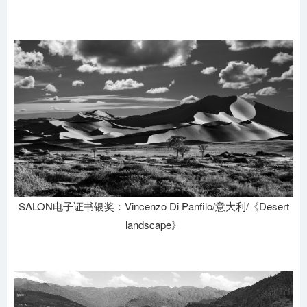
SALON电子证书银奖：Vincenzo Di Panfilo/意大利/《Desert
landscape》