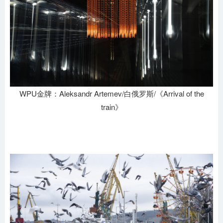
WPU金牌：Aleksandr Artemev/白俄罗斯/《Arrival of the
train》