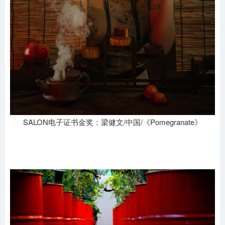
SALON电子证书金奖：梁健文/中国/《Pomegranate》