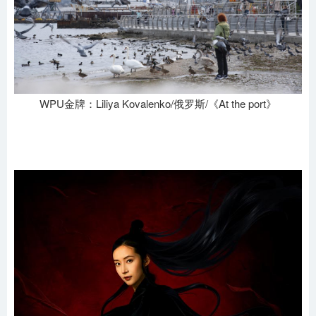
WPU金牌：Liliya Kovalenko/俄罗斯/《At the port》