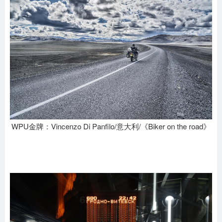
WPU金牌：Vincenzo Di Panfilo/意大利/《Biker on the road》