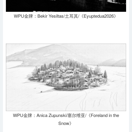
WPU金牌：Bekir Yesiltas/土耳其/《Eyuptedua2026》
WPU金牌：Anica Zupunski/塞尔维亚/《Foreland in the
Snow》