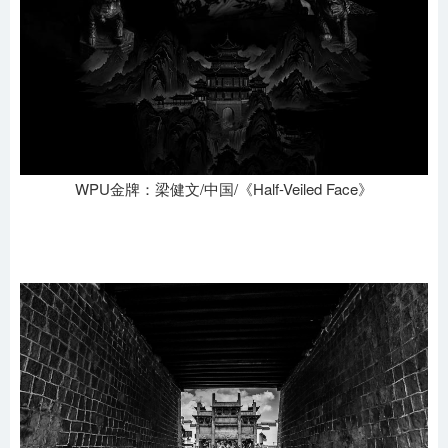
WPU金牌：梁健文/中国/《Half-Veiled Face》