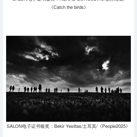
《Catch the birds》
SALON电子证书银奖：Bekir Yesiltas/土耳其/《People2025》