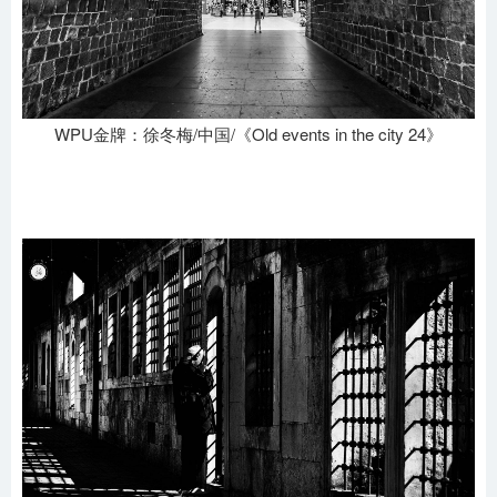
WPU金牌：徐冬梅/中国/《Old events in the city 24》