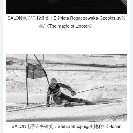
SALON电子证书银奖：El?bieta Rogaczewska-Czepinska/波
兰/《The magic of Lofoten》
SALON电子证书银奖：Stefan Stuppnig/奥地利/《Florian