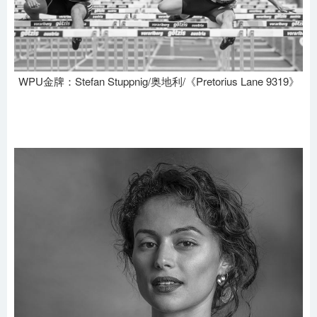
WPU金牌：Stefan Stuppnig/奥地利/《Pretorius Lane 9319》