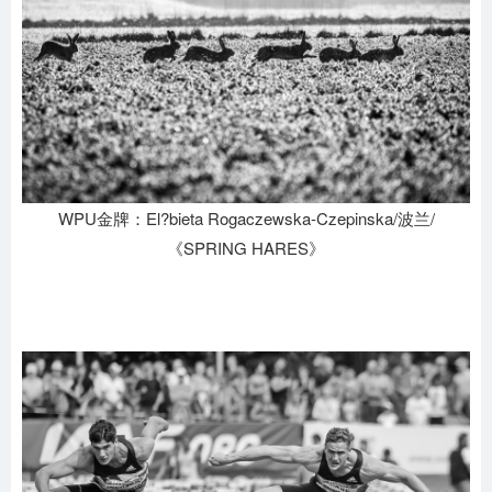
WPU金牌：El?bieta Rogaczewska-Czepinska/波兰/
《SPRING HARES》