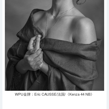
WPU金牌：Eric CAUSSE/法国/《Kenza 44 NB》