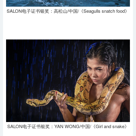
SALON电子证书银奖：高松山/中国/《Seagulls snatch food》
SALON电子证书银奖：YAN WONG/中国/《Girl and snake》