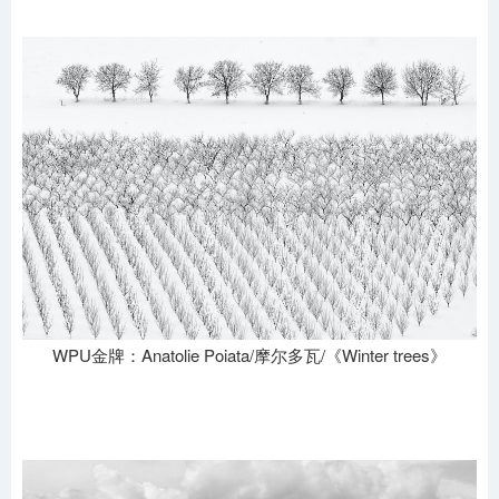
WPU金牌：Anatolie Poiata/摩尔多瓦/《Winter trees》