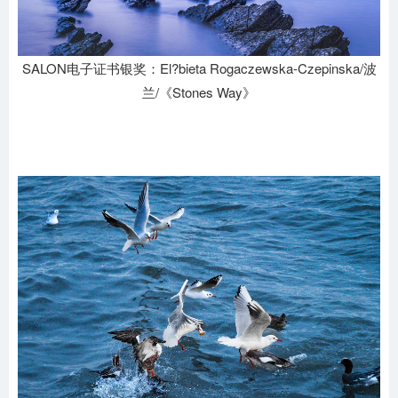
SALON电子证书银奖：El?bieta Rogaczewska-Czepinska/波
兰/《Stones Way》