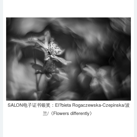
SALON电子证书银奖：El?bieta Rogaczewska-Czepinska/波
兰/《Flowers differently》