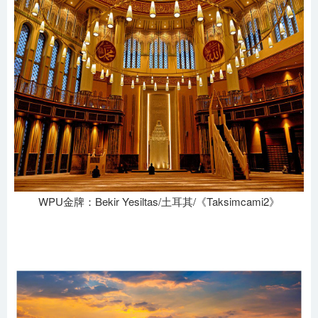
WPU金牌：Bekir Yesiltas/土耳其/《Taksimcami2》