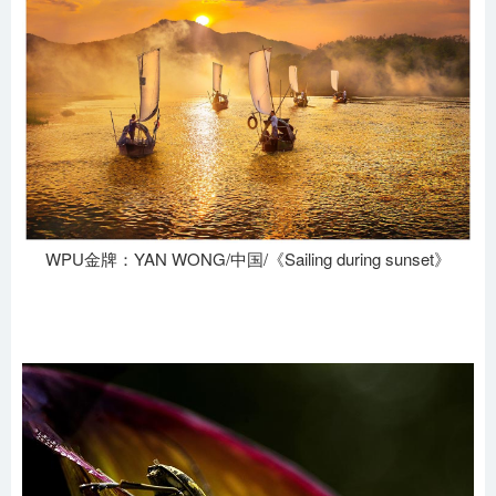
WPU金牌：YAN WONG/中国/《Sailing during sunset》