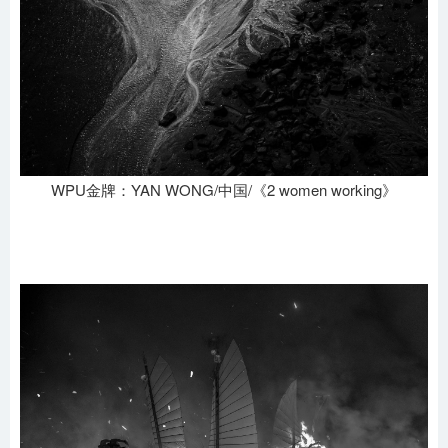
WPU金牌：YAN WONG/中国/《2 women working》