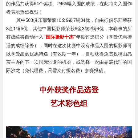
的作品共获得94个奖项、2465幅入围的成绩，在此特向入围作
者表示热烈祝贺！
其中503俱乐部荣获10金9银7铜34优，自由行俱乐部荣获
8金1铜5优，其他中国摄影师荣获9金3银2铜6优，本赛事的所
有成绩将自动计入
“国际摄影十杰”
年度评选积分（享受优惠待
遇的成绩除外），同时在这次比赛中没有作品入围的摄影师可
以享受晶宸优惠待遇（有效期一年），自动获得免费投稿由晶
宸主办的下一次国际沙龙的机会，或选择一次由晶宸代理的国
际沙龙（免代理费，只需支付报名费）参赛投稿。
中外获奖作品选登
艺术彩色组