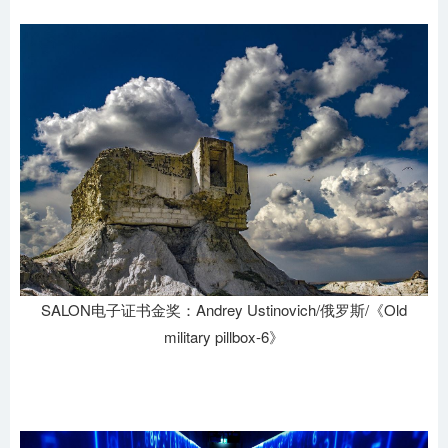
SALON电子证书金奖：Andrey Ustinovich/俄罗斯/《Old
military pillbox-6》