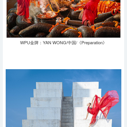
WPU金牌：YAN WONG/中国/《Preparation》