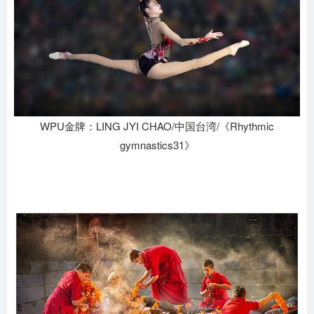
WPU金牌：LING JYI CHAO/中国台湾/《Rhythmic
gymnastics31》