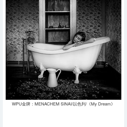
WPU金牌：MENACHEM SINAI/以色列/《My Dream》