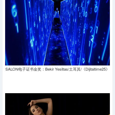
SALON电子证书金奖：Bekir Yesiltas/土耳其/《Dijitaltime25》