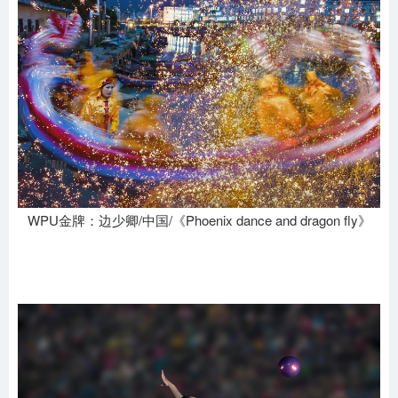
WPU金牌：边少卿/中国/《Phoenix dance and dragon fly》