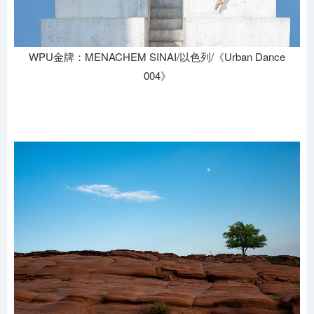
WPU金牌：MENACHEM SINAI/以色列/《Urban Dance
004》