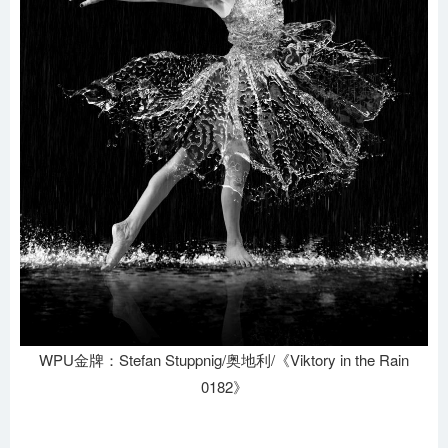
WPU金牌：Stefan Stuppnig/奥地利/《Viktory in the Rain
0182》