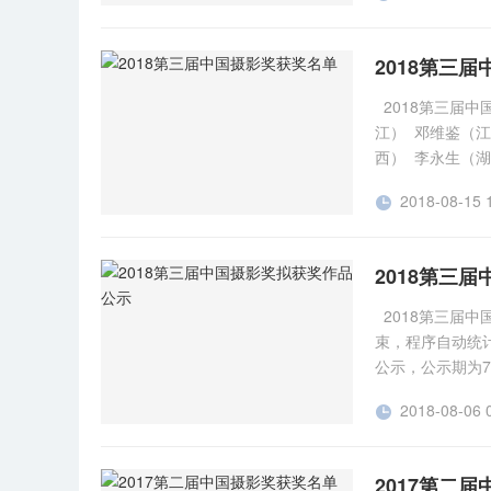
分：255 孙沪
分：227 庾伟
2018第三
分：216 陈峰
奖 起跑线上 作
2018第三届
银奖 火龙烧天红
江） 邓维鉴（
者：曹亮 得分：
西） 李永生（
间组:铜奖 《爱
黄三定（福建）
分：33 《晒幸
2018-08-15 

广宝（安徽） 
帽换新颜 作者：
专项奖（略） 详情请查看
作者：曹家麟 得
奖会员近日登
2018第三
顾昔 得分：30
2018第三届
束，程序自动统
公示，公示期为7
333435816
2018-08-06 

大图于2018年8
弃权或被举报违
幅以上的作者请
2017第二