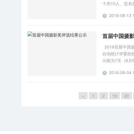
蔡付亮 31
十杰10人、提名
守毕 29 钢
情 王广滨 
达到展览放大的
花 胡景文 
春 29 凤城
2016-08-13 

这些作品的获奖
依不舍 赵春
的 谢晓文 
登录（http:/
梁钧棠 27 
杀 黄建明 
名单公布如下：http:
赞 孙永杰 
首届中国摄
依依不舍 赵春
（福建） 总分：5
跃 胡景文 
跃 梁钧棠 
戴善祥（浙江） 
2016首届中
浪争峰 陈仁
27 生命礼
冬桥（湖南） 总分
自动统计评委的
黑影 冯徐
洪 26 飞
进（湖南） 总分
示期为7天（8月5
25 暑假里的
纯 26 花香
269 罗春华（江
经研究，组委会
昔 24 哺
刻 陈风檩 
244 蒋炳林（广
2016-08-04 

位获奖作者将拟获
王植 24 淋
吗？ 王月铭
221 崔红英（江
33343581
望 罗议 2
不懈 宋长军
田喜泉（江苏） 
被撤销的作品获
组 金奖： 柳
25 我幸福
先尽爹娘用》林秋
件名包括：作品标
的牲畜集市 
«
1
2
19
20
军 24 不看
罗春华 32分 
际摄影家协会顾
贤松 31 
着 黄建明 
28分 《丰衣足
利 中国国际摄
杨汉春 30 
影 郑玉华 
闪电》赵志坚 2
国国际摄影家协
人一样 蔡付
人 孙永杰 
祥 24分 《迷
名单： 纪实类 
涛 28 忠于护
33 彝族村民
生 23分 《腾
35分 《戏龙》
节 李贤松