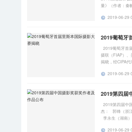
量》（作者：秦
事，2019年的
2019-06-29 

盖了 195 个
位摄影师的作品
热烈祝贺！ 具
2019葡萄
2019葡萄牙
摄联（FIAP）
揭晓，经CIP
特向作者表示热
2019-06-29 

2019第四
2019第四届中
杰： 郭锋（浙江
李永生（湖南） 
徐强华（湖北） 
2019-06-29 

朱跃生（海南） 