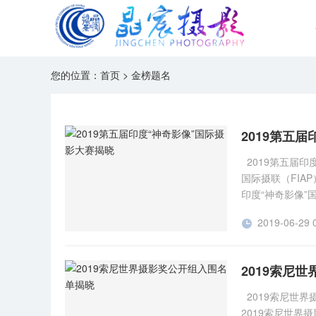
您的位置：
首页
>
金榜题名
2019第五
2019第五届
国际摄联（FIA
印度“神奇影像”
宇的《奔跑吧，
2019-06-29 

组。在此特表示
彩色自由组入围
2019索尼
2019索尼世
2019索尼世界