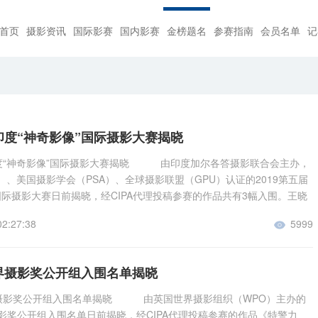
首页
摄影资讯
国际影赛
国内影赛
金榜题名
参赛指南
会员名单
记
届印度“神奇影像”国际摄影大赛揭晓
印度“神奇影像”国际摄影大赛揭晓 由印度加尔各答摄影联合会主办，
P）、美国摄影学会（PSA）、全球摄影联盟（GPU）认证的2019第五届
国际摄影大赛日前揭晓，经CIPA代理投稿参赛的作品共有3幅入围。王晓
少年》、《寒窗》入围彩色自由组，尹建中的《三人行》入围单色自由
02:27:38
5999

热烈祝贺！ 入围作品欣赏： 彩色自由组入围《奔跑吧，少年》王晓宇
《寒窗》王晓宇 单色自由组入围《三人行》尹建中
世界摄影奖公开组入围名单揭晓
界摄影奖公开组入围名单揭晓 由英国世界摄影组织（WPO）主办的
摄影奖公开组入围名单日前揭晓，经CIPA代理投稿参赛的作品《特警力