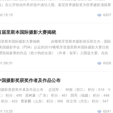
帆）在公开组动作类评选中成功入围。索尼世界摄影奖为世界摄影顶级赛
比赛在限定每人投稿数量的前提下，收到了来自全球的32万多幅作品，覆
02:15:15
6207

国家和地区。从已公布的公开组和青少年组的入围名单获悉，中国大陆共有8
入围，中国香港和中国台湾也有5位摄影师入围。在此特向获奖作者表示
体入围作品如下： 公开组入围《特警力量》秦帆
牙首届里斯本国际摄影大赛揭晓
首届里斯本国际摄影大赛揭晓 由葡萄牙里斯本摄影俱乐部主办，国际
、美国摄影学会（PSA）认证的2019葡萄牙首届里斯本国际摄影大赛日前
A代理投稿参赛的作品《抢小狗的女孩》（作者：翁军）入围该大赛。在此
烈祝贺！ 具体入围作品如下： 入围《抢小狗的女孩》翁军
01:56:31
6026

届中国摄影奖获奖作者及作品公布
国摄影奖获奖作者及作品公布 总冠军： 钟彪（浙江） 积分：616 十
） 积分：490 莫树豪（广东） 积分：461 阴亮（福建） 积分：446
积分：422 曹家麟（山东） 积分：386 张立培（河北） 积分：347
积分：338 鲍家科（贵州） 积分：329 黄锦荣（广东） 积分：318
01:13:25
6241

积分：304 提名奖： 金云钟（江苏） 积分：297 黄玉良（福建） 积