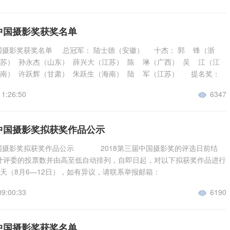
生（安徽） 积分：238 魏福春（江苏） 积分：234 李宁（浙江） 积
（云南） 积分：221 王传利（黑龙江） 积分：216 刘移山（海南） 积
届中国摄影奖获奖名单
（上海） 积分：203 顾昔（上海） 积分：194 各专项奖： 瞬间组:金
者：童维新 得分：41 《扫一扫》 作者：金云钟 得分：40 瞬间组:
中国摄影奖获奖名单 总冠军： 陆士德（安徽） 十杰： 郭 锋（浙
 作者：李宁 得分：39 凌波飞步 作者：冒小平 得分：37 力量 作
江苏） 孙永杰（山东） 薛兴大（江苏） 陈 琳（广西） 吴 江（江
36 目标 作者：郭锋 得分：34 奔驼 作者：曹家麟 得分：34 瞬
湖南） 许跃辉（甘肃） 朱跃生（海南） 陆 军（江苏） 提名奖：
在春天》 作者：金云钟 得分：33 《伴随一生》 作者：金云钟 得
 金云钟（江苏） 何国萍（江苏） 童维新（江苏） 邓国泰（广东） 王
福》 作者：金云钟 得分：32 梦境 作者：赵卫民 得分：32 脱贫摘
11:26:50
6347

梁钧棠（广西） 庞 斌（四川） 俞伟民（江苏） 孙 东（山东） 各
张斌 得分：32 姑娘追 作者：巴合提别克·阿什木汗 得分：31 专注
：http://awards.sychina.net/Event.asp?action=Branch 请获
分：31 雨中情 作者：朱跃生 得分：31 瞬间组:佳作奖 跃 作者：
录协会网站会员管理中心下载获奖证书。
届中国摄影奖拟获奖作品公示
中国摄影奖拟获奖作品公示 2018第三届中国摄影奖的评选日前结
计评委的投票数并由高至低自动排列，自即日起，对以下拟获奖作品进行
天（8月6—12日），如有异议，请联系举报邮箱：
9@qq.com。 请各位获奖作者将拟获铜奖以上作品不低于3M的JPG格式
09:00:33
6190

月12日前发至邮箱：3334358169@qq.com，逾期视为弃权，组委会将对
规的作品予以撤销，被撤销的作品获奖缺额不再增补。 （获奖作品有2
打包发送，每幅大图文件名包括：作品标题+作者+所获奖项+作品文字说
届中国摄影奖获奖名单