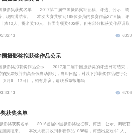
p://awards.sychina.net/Exhibition.asp
中国摄影奖获奖名单 2017第二届中国摄影奖经征稿、评选、公示、调
，现圆满结束。 本次大赛共收到189位会员的参赛作品2716幅，评
十杰10人、提名奖10人、各类专项奖402幅。但有部分拟获奖作品调取
能达到展览放大要求，还有部分会员未能按时提供拟获奖作品的大图，组
05:32:43
6333

作品的获奖资格予以撤销，被撤销的作品获奖缺额不再增补。 请获奖
ttp://www.sychina.net），进入会员管理中心下载获奖证书。 获奖作
布如下： 总冠军：黄建明（福建） 475分 十杰：赵登文（新疆）
届中国摄影奖拟获奖作品公示
薛兴大（江苏） 357分 十杰：李春科（河北） 310分 十杰：王 植（陕
十杰：郑文生（福建） 284分 十杰：李贤松（福建） 278分 十杰：邓
中国摄影奖拟获奖作品公示 2017第二届中国摄影奖的评选日前结束，
71分 十杰：杨勇成（云南） 262分 十杰：雷韫良（陕西） 249分
委的投票数并由高至低自动排列，自即日起，对以下拟获奖作品进行公
肃） 247分 提名奖：孙永杰（山东） 239分 提名奖：陈 峰（上
（8月6—12日），如有异议，请联系举报邮箱：
提名奖：陈仁蓟（北京） 210分 提名奖：郭江涛（福建） 209分 提名
69@qq.com。 请各位获奖作者将拟获奖作品不低于3M的JPG格式大图于
） 201分 提名奖：朱跃生（海南） 201分 提名奖：杨汉春（江
03:33:43
6706

日前发至邮箱：3334358169@qq.com，逾期视为弃权，组委会将对弃权或
提名奖：蒙 城（广西） 186分 提名奖：顾 昔（上海） 183分 提名
品予以撤销，被撤销的作品获奖缺额不再增补。 获奖作品有2幅以上的
疆） 179分 瞬间组 金奖： 空中芭蕾 金炎 34 鸬鹚戏红
，每幅大图文件名包括：作品标题+作者+所获奖项+作品文字说明等。
影奖获奖名单
34 人仰马翻 赵登文 34 银奖： 危机时刻 李春
 光明使者 薛明瑞 34 空中芭蕾 金炎 34 鸬鹚戏红
情的代价 李春科 31 毽魂 陈仁蓟 31 篮球光影
34 人仰马翻 赵登文 34 银奖： 危机时刻 李春
国摄影奖获奖名单 2016首届中国摄影奖经征稿、评选、公示、调取获
长五发射 朱跃生 30 风雨真情 王广滨 30 路人
情的代价 李春科 31 毽魂 陈仁蓟 31 篮球光影
现圆满结束。 本次大赛共收到参赛作品1056幅，评选出总冠军1人、
30 铜奖： 城中村的早晨 杨汉春 29 凤城雷雨夜 徐