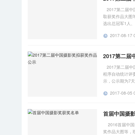
明等） 公示地址：htt
2017第二届
取获奖作品大图等
选出总冠军1人、
的大图太小，未
2017-08-17 

委会决定对这些
会员从主站登录（h
者及作品名单公
2017第二
381分 十杰：
西） 286分 
2017第二届
维鉴（江苏） 2
程序自动统计评
十杰：杨多润（甘
示，公示期为7天
海） 222分 
33343581
奖：梁钧棠（广西
2017-08-05 

2017年8月12
苏） 189分 
被举报违规的作
奖：宋长军（新
作者请打包发送
首届中国摄
锦 李春科 
瞬间组 金奖：
科 33 爱
锦 李春科 
2016首届中
蔡付亮 31 
科 33 爱
奖作品大图等，
影 蔡付亮 