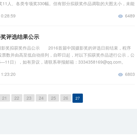
 争雄 吉嘎 31 长五发射 朱跃生 30 风雨真
奖11人、各类专项奖330幅。但有部分拟获奖作品调取的大图太小，未能
铁是这样炼成的 谢晓文 29 马上拾银 赵登文 29 打铁
30 路人影 蔡付亮 30 铜奖： 城中村的早晨 杨汉
要求，还有部分会员提供的大图与公示拟获奖的作品不符，组委会决定对
28 扣杀 黄建明 28 雪地飞奔 黄建明 28 依
雷雨夜 徐守毕 29 钢刀加工 薛明瑞 29 钢铁是这样炼成
10:28:59
6489

资格予以撤销，被撤销的作品获奖缺额不再增补。 请获奖会员从主站
红 28 佳作奖： 弹凑生活的旋律 谢晓文 27 飞跃
29 马上拾银 赵登文 29 打铁花 胡景文 28 扣
/www.sychina.net），进入会员管理中心下载获奖证书。 获奖作者及作品
嗨！小子 杜建金 27 合力（冰上芭蕾） 金炎 27 生命礼
28 乐在北京 陈风檩 28 雪地飞奔 黄建明 28
//awards.sychina.net/Event.asp?action=Branch 总冠军： 林秋钦
27 母爱 李承洪 26 飞龙在天 陈仁蓟 26 飞
影奖评选结果公示
红 28 佳作奖： 弹凑生活的旋律 谢晓文 27 飞
01 十杰： 邓维鉴（江苏） 总分：464 龙 雁（湖南） 总分：456
26 给我 徐纯 26 梦幻城堡 赵卫民 26 与
27 嗨！小子 杜建金 27 合力（冰上芭蕾） 金炎
总分：416 刘鸿朝（北京） 总分：403 李永生（湖南） 总分：395 杨
国摄影奖拟获奖作品公示 2016首届中国摄影奖的评选日前结束，程序
蓟 26 热 张建龙 25 安全通道吗？ 王月铭 25
赞 孙永杰 27 我们也阅兵 陈风檩 27 母爱 李承
：388 安 静（湖南） 总分：377 叶建强（上海） 总分：344 米跃
投票数并由高至低自动排列，自即日起，对以下拟获奖作品进行公示，公
成 25 坚持不懈 宋长军 25 老有所乐 郭江涛
龙在天 陈仁蓟 26 飞跃 胡景文 26 给我 徐
：342 丁清海（湖南） 总分：303 提名奖： 宋长军（新疆） 总分：
—11日），如有异议，请联系举报邮箱：3334358169@qq.com。
村娃 孙志德 25 我幸福，我骄傲 孙东 25 冰上舞者 顾
依旧 陈风檩 26 梦幻城堡 赵卫民 26 为了那神圣的一
苏） 总分：257 段辉玉（重庆） 总分：254 童维新（江苏） 总分：
决定对来稿量不足的部分类别分组最终获奖数量进行适当调整。 请各
 武军 24 不看手机的人 冯徐成 24 彩虹之约
26 与浪争峰 陈仁蓟 26 热 张建龙 25 安全通道
西） 总分：237 孟昭臣（辽宁） 总分：229 李顺华（江苏） 总分：
11:23:20
6803

奖作品不低于3M的JPG格式大图于2016年8月11日前发至邮箱：
并快乐着 黄建明 24 让我过去 徐纯 24 胜利在
 25 除夕夜 陈风檩 25 黑影 冯徐成 25 坚持
苏） 总分：219 武燕飞（江苏） 总分：213 李 斌（宁夏） 总分：211
69@qq.com，逾期视为弃权，组委会将对弃权或被举报违规的作品予以撤销，
4 驼影 郑玉华 24 白鹭捕鱼 武军 24 专题
 25 老有所乐 郭江涛 25 暑假里的村娃 孙志德
总分：211 纪实类 瞬间组： 金奖 《惊雷》戴善祥 37分 银奖 《好饭
奖缺额不再增补。（获奖作品有2幅以上的作者请打包发送，每幅大图文
编传人 孙永杰 34 我的羊群我的家 赵登文 33 彝族村民
，我骄傲 孙东 25 冰上舞者 顾昔 24 哺 武
钦 35分 《戏龙》龙雁 35分 《水上漂》戴善祥 33分 铜奖 《反》
题+作者+所获奖项+作品文字说明等） 附1.评委名单： 陈庭茂 中国国
薛兴大 33 银奖： 苦乐年华 赵登文 32 爱的季节 李
21
22
23
24
25
26
27
手机的人 冯徐成 24 彩虹之约 王植 24 淋并快乐
《冲出欲火》米跃进 30分 《撒网》戴善祥 30分 《一席之地》李斌
问、中国新闻奖新闻摄影金奖获得者、主任记者、擅长新闻纪实摄影 陈
金婚 李贤松 31 母亲 陈平 31 大凉山的早晨
24 让我过去 徐纯 24 胜利在望 罗议 24 驼
食》宋长军 28分 《土家铜玲舞》吴光顺 28分 佳作奖 《城市上空的
影家协会主席、索尼世界摄影奖总冠军获得者、擅长艺术摄影 胡德文 中
生命大迁徒 赵登文 30 淘海人 郭江涛 30 我想和正常
24 白鹭捕鱼 武军 24 专题组 金奖： 柳编传
6分 《爪耙功》米跃进 25分 《1加1》马新生 24分 《过虹桥》戴善
会副主席、大学摄影教授、知名摄影家、擅长商业摄影 附2.拟获奖作品
亮 30 铜奖： 粉墨情缘 孙永杰 28 寻亲 郭江
34 练体操的孩子 蔡箴言 33 我的羊群我的家 赵登文
你马拉松》武燕飞 23分 《抢鸭子》 杨冬桥 23分 《人往高处走》马新
瞬间组： 金奖 《惊雷》戴善祥 37分 银奖 《好饭先尽爹娘用》林秋钦
理 敬业奉献 陈平 &n
的牲畜集市 薛兴大 33 银奖： 苦乐年华 赵登文 32 爱的季
空飞跃》刘鸿朝 22分 《我要飞的更高》马新生 21分 《好酒量》丁清
龙雁 35分 《水上漂》戴善祥 33分 铜奖 《反》罗春华 32分 《冲
 31 金婚 李贤松 31 母亲 陈平 31 大凉